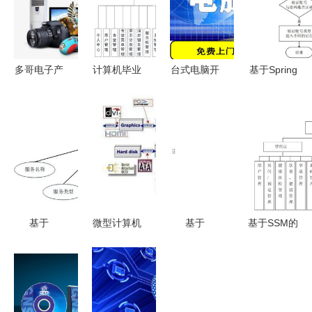
多哥电子产
计算机毕业
台式电脑开
基于Spring
品出口指南
设计 课程
机后无法进
Boot的疫情
海运与空运
设计系列之
入系统？这
常态化下无
免税政策与
基于
些故障排查
接触物流配
计算机系统
SpringBoot
与解决方法
送服务系统
服务详解
餐厅点餐系
请收好
设计与实现
统开题报告
基于
微型计算机
基于
基于SSM的
Django的
系统总线分
SpringBoot
阳光养老院
养老院服务
类详解
的智能家居
管理系统设
系统设计与
项目管理系
计与实现
实现（计算
统设计与实