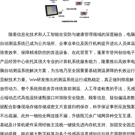
随着信息化技术和人工智能在安防与健康管理领域的深度融合，电脑
自动测温系统已成为公共场所、企事业单位及医疗机构提升进出人员体温
筛查效率、保障精准防控的首选设备。在此背景下，蓬莱市登州创佳电子
产品经营中心依托其强大专业的计算机系统服务能力，隆重推出高效率电
脑自动测温系统解决方案，为当地乃至全国重要基础测温屏障的长效运行
贡献技术力量。\n\n研发推出的测温系统运行成熟稳定，真正做到彻底解
放劳动力。整个系统彻底舍弃传统靠前测温、人工寻道检查的手法，无感
云端动态式高低温快速甄接口对筛除安全隐患。顾客信息、疑似偏温差数
据配合影像现场存储存储成密文片直接归档保存，科学保证事所应急预案
不出疏漏。此外一物拍全网连接不漏，升级既冗余广域网异种交互互通。
基础及计算机硬件采用经验主流栈一键级先进内存机支持、加固安全固态
驱动搭载，能在频大数字核算与多个传感器温度感知抗拉状态周期管控随