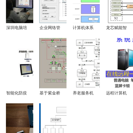
深圳电脑培
企业网络管
计算机体系
龙芯赋能智
训与计算机
理工具演进
结构图解
造，成都爱
等级考试辅
从Fly42到
从冯·诺依
斯顿引领嵌
导全面解析
林阳系统的
曼模型到操
入式计算机
技术升级之
作系统
系统新标杆
路
智能化防疫
基于紫金桥
养老服务机
远程计算机
新利器 蓬
实时数据库
构管理系统
系统服务
莱市登州创
系统构筑苏
的设计与实
从重装到恢
佳电子推出
丹炼油厂实
现 计算机
复，一站式
高效电脑自
时数据库管
毕设源码
解决您的电